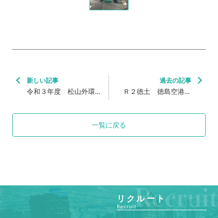
新しい記事
過去の記事
令和３年度 松山外環状
Ｒ２徳土 徳島空港線
道路インター東線地質調
他 松・中喜来他 土質
査業務
試験業務
一覧に戻る
リクルート
Recruit