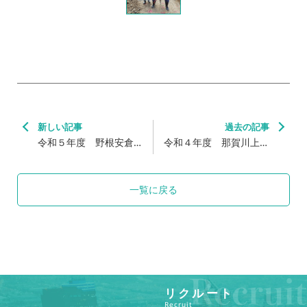
新しい記事
過去の記事
令和５年度 野根安倉道
令和４年度 那賀川上流
路（安倉トンネル）地質
域地質調査業務
調査業務
一覧に戻る
リクルート
Recruit